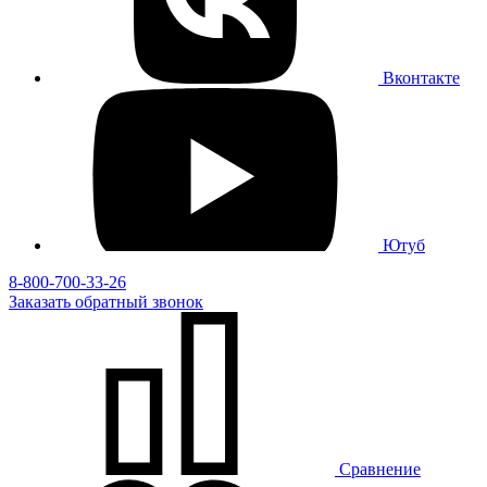
Вконтакте
Ютуб
8-800-700-33-26
Заказать
обратный
звонок
Сравнение