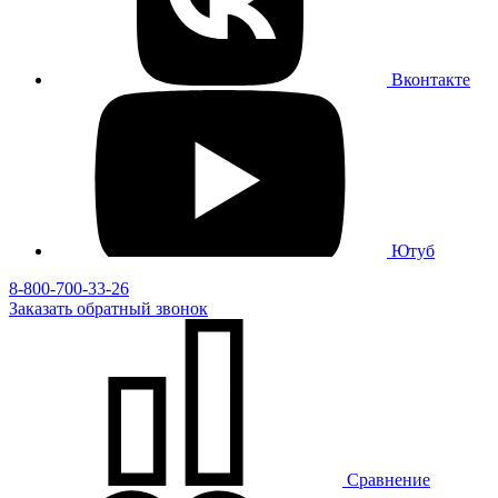
Вконтакте
Ютуб
8-800-700-33-26
Заказать
обратный
звонок
Сравнение