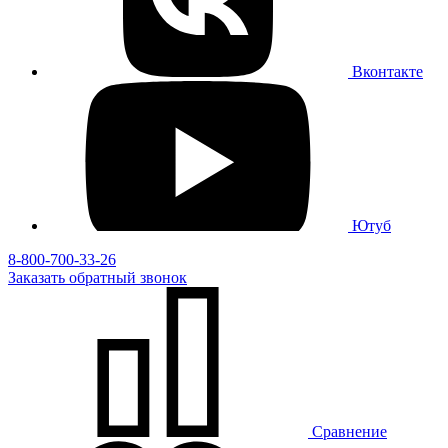
Вконтакте
Ютуб
8-800-700-33-26
Заказать
обратный
звонок
Сравнение