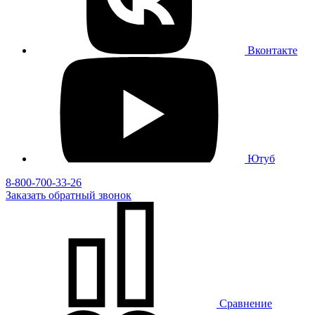
Вконтакте
Ютуб
8-800-700-33-26
Заказать
обратный
звонок
Сравнение