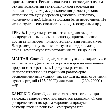
приготовления. Регулировка тяги производится путем
открытия/закрытия вентиляционной заслонки на
основании дымохода. Для копчения рекомендовано
использовать щепу деревьев (дубовую, кленовую,
яблоневую и пр.). Щепа не должна быть пересушена. Не
используйте щепу смолистых пород (сосну, ель и пр.).
ГРИЛЬ. Продукты размещаются над равномерно
распределенным огнем на решетку, приготовление
достигается за счет прямого воздействия температуры.
Для разведения углей используется поддон смокер-
гриля. Температура приготовления от 180 до 290°С.
МАНГАЛ. Способ подойдет, если нужно пожарить мясо
на шампурах. Для этого в корпусе жаровни выполнены
прорези с отверстиями. Продукты размещают
непосредственно над горящими равномерно
распределенными углями, так как для их приготовления
нужен средний (175-230°С) или сильный (230- 290°С)
жар.
БАРБЕКЮ. Способ достигается за счет готовки при
высоких температурах под закрытой крышкой. Огонь
распределяется по краям жаровни, а продукты
размещаются на решетке. Температура при