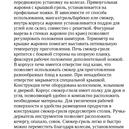
передвижную установку на колесах. Прямоугольная
жаровня с крышкой-гриль, устанавливается на
профильные ножки. В зависимости от способа
использования, мангал/гриль/барбекю или смокер,
внутрь корпуса жаровни устанавливается поддон для
углей или склиз, совместно с решеткой. Фигурные
вырезы в стенках жаровни (по краю) позволяют
регулировать положения шампуров. Термометр на
крышке жаровни помогает выставить оптимальную
температуру приготовления. Печь смокер-гриля
крепится с боковой стороны на опорную планку,
фиксируя рабочее положение дополнительной ножкой.
В корпусе печи имеется отверстие под казан, что
позволяет использовать смокер для приготовления
разнообразных блюд в казане. При ненадобности
отверстие закрывается специальной крышкой.
Конструкция печи оборудована колосником, зольником
и дверкой. Корпус смокер-глиля имеет полку для дров и
угля, позволяющей удобно и компактно расположить
необходимые материалы. Для увеличения рабочей
поверхности и удобства размещения продуктов в
конструкции смокер-гриля предусмотрен столик. Ручка-
держатель инструментов позволяет расположить
кочергу, опахало, совок. Смокер-гриль легко и быстро
можно переместить благодаря колесам, установленным