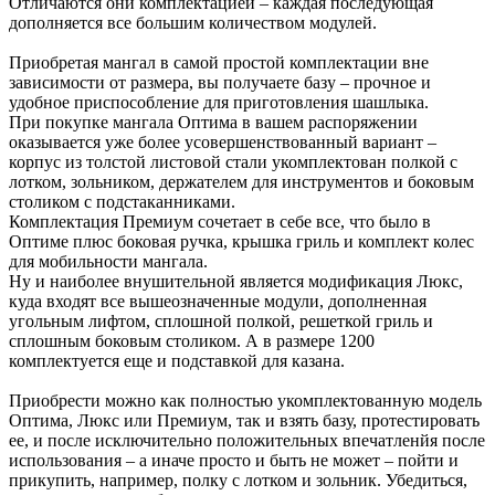
Отличаются они комплектацией – каждая последующая
дополняется все большим количеством модулей.
Приобретая мангал в самой простой комплектации вне
зависимости от размера, вы получаете базу – прочное и
удобное приспособление для приготовления шашлыка.
При покупке мангала Оптима в вашем распоряжении
оказывается уже более усовершенствованный вариант –
корпус из толстой листовой стали укомплектован полкой с
лотком, зольником, держателем для инструментов и боковым
столиком с подстаканниками.
Комплектация Премиум сочетает в себе все, что было в
Оптиме плюс боковая ручка, крышка гриль и комплект колес
для мобильности мангала.
Ну и наиболее внушительной является модификация Люкс,
куда входят все вышеозначенные модули, дополненная
угольным лифтом, сплошной полкой, решеткой гриль и
сплошным боковым столиком. А в размере 1200
комплектуется еще и подставкой для казана.
Приобрести можно как полностью укомплектованную модель
Оптима, Люкс или Премиум, так и взять базу, протестировать
ее, и после исключительно положительных впечатленйя после
использования – а иначе просто и быть не может – пойти и
прикупить, например, полку с лотком и зольник. Убедиться,