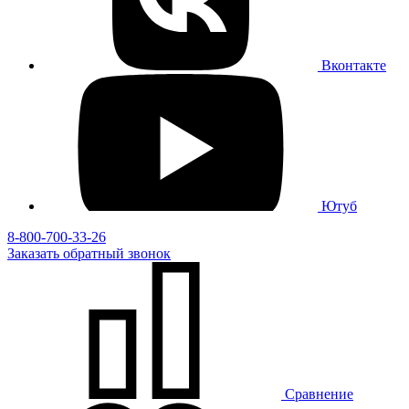
Вконтакте
Ютуб
8-800-700-33-26
Заказать
обратный
звонок
Сравнение