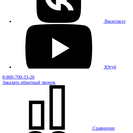
Вконтакте
Ютуб
8-800-700-33-26
Заказать
обратный
звонок
Сравнение